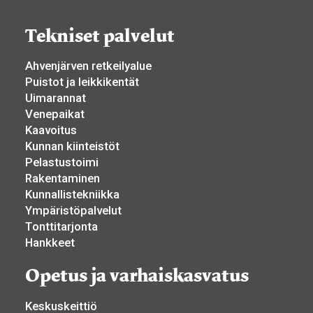
Tekniset palvelut
Ahvenjärven retkeilyalue
Puistot ja leikkikentät
Uimarannat
Venepaikat
Kaavoitus
Kunnan kiinteistöt
Pelastustoimi
Rakentaminen
Kunnallistekniikka
Ympäristöpalvelut
Tonttitarjonta
Hankkeet
Opetus ja varhaiskasvatus
Keskuskeittiö