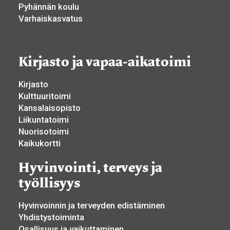
Pyhännän koulu
Varhaiskasvatus
Kirjasto ja vapaa-aikatoimi
Kirjasto
Kulttuuritoimi
Kansalaisopisto
Liikuntatoimi
Nuorisotoimi
Kaikukortti
Hyvinvointi, terveys ja
työllisyys
Hyvinvoinnin ja terveyden edistäminen
Yhdistystoiminta
Osallisuus ja vaikuttaminen