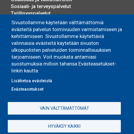
Sosiaali- ja terveyspalvelut
Työllisyyspalvelut
Yrittäjyys ja elinkeino
Sivustollamme käytetään välttämättömiä
evästeitä palvelun toimivuuden varmistamiseen ja
Asuminen
kehittämiseen. Sivustollamme käytettäviä
valinnaisia evästeitä käytetään sivuston
Pyhännän Monitoimitalo
ulkopuolisten palveluiden toiminnallisuuksien
Omakoti- ja vapaa-ajan asuminen
tarjoamiseen. Voit muokata antamiasi
Vuokra-asunnot
suostumuksia milloin tahansa Evästeasetukset-
linkin kautta.
Lisätietoa evästeistä
Evästeasetukset
VAIN VÄLTTÄMÄTTÖMÄT
HYVÄKSY KAIKKI
Evästeasetukset