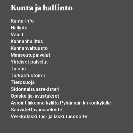
Kunta ja hallinto
Kunta-info
Hallinto
Vaalit
Kunnanhallitus
Kunnanvaltuusto
Maaseutupalvelut
Yhteiset palvelut
Talous
Tarkastustoimi
Tietosuoja
Sidonnaisuusrekisteri
Opiskelija-avustukset
Asiointiliikenne kyliltä Pyhännän kirkonkylälle
Saavutettavuusseloste
Verkkolaskutus- ja laskutusosoite