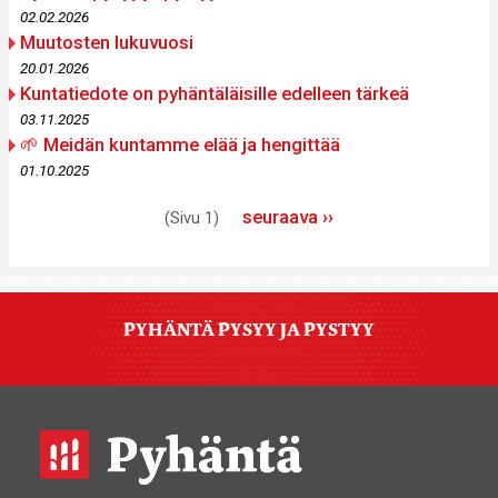
02.02.2026
Muutosten lukuvuosi
20.01.2026
Kuntatiedote on pyhäntäläisille edelleen tärkeä
03.11.2025
🌱 Meidän kuntamme elää ja hengittää
01.10.2025
Sivutus
Seuraava
seuraava ››
(Sivu 1)
sivu
PYHÄNTÄ PYSYY JA PYSTYY