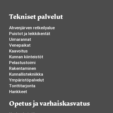
Tekniset palvelut
Ahvenjärven retkeilyalue
Puistot ja leikkikentät
Uimarannat
Venepaikat
Kaavoitus
Kunnan kiinteistöt
Pelastustoimi
Rakentaminen
Kunnallistekniikka
Ympäristöpalvelut
Tonttitarjonta
Hankkeet
Opetus ja varhaiskasvatus