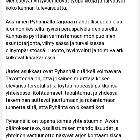
Menestyvät yritykset luovat työpaikkoja ja turvaavat
koko kunnan tulevaisuutta.
Asuminen Pyhännällä tarjoaa mahdollisuuden elää
luonnon keskellä hyvien peruspalveluiden äärellä.
Kunnassa pyritään varmistamaan monipuolinen
asuntotarjonta, viihtyisässä ja turvallisessa
elinympäristössä. Luonto, hyvinvointi ja toimiva arki
kulkevat käsi kädessä.
Uudet asukkaat ovat Pyhännälle tärkeä voimavara.
Tavoitteena on, että jokainen muuttaja kokee
olevansa tervetullut ja löytää nopeasti paikkansa
yhteisössä. Kohtaamiset, tapahtumat ja yhdessä
tekeminen auttavat juurtumaan ja rakentamaan
tunnetta siitä, että Pyhäntä on oikeasti koti.
Pyhännällä on tapana toimia yhteistuumin. Avoin
päätöksenteko, osallistumisen mahdollisuudet ja
yhteinen vastuunotto näkyvät arjen kohtaamisissa.