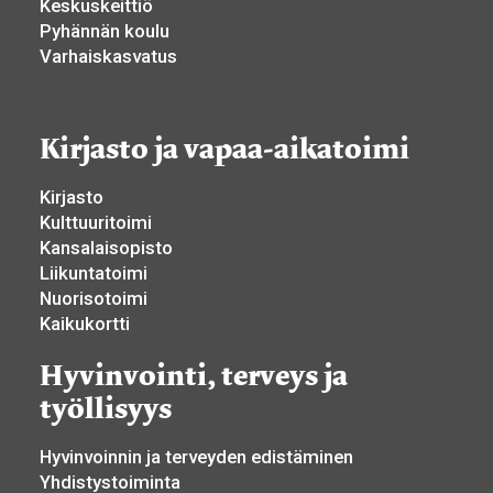
Keskuskeittiö
Pyhännän koulu
Varhaiskasvatus
Kirjasto ja vapaa-aikatoimi
Kirjasto
Kulttuuritoimi
Kansalaisopisto
Liikuntatoimi
Nuorisotoimi
Kaikukortti
Hyvinvointi, terveys ja
työllisyys
Hyvinvoinnin ja terveyden edistäminen
Yhdistystoiminta