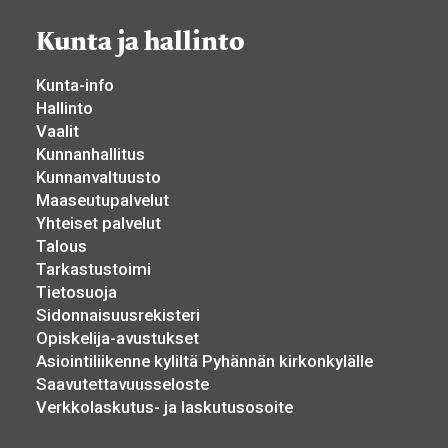
Kunta ja hallinto
Kunta-info
Hallinto
Vaalit
Kunnanhallitus
Kunnanvaltuusto
Maaseutupalvelut
Yhteiset palvelut
Talous
Tarkastustoimi
Tietosuoja
Sidonnaisuusrekisteri
Opiskelija-avustukset
Asiointiliikenne kyliltä Pyhännän kirkonkylälle
Saavutettavuusseloste
Verkkolaskutus- ja laskutusosoite