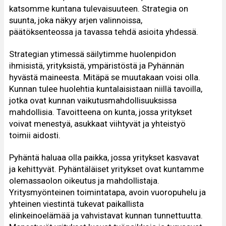
katsomme kuntana tulevaisuuteen. Strategia on
suunta, joka näkyy arjen valinnoissa,
päätöksenteossa ja tavassa tehdä asioita yhdessä.
Strategian ytimessä säilytimme huolenpidon
ihmisistä, yrityksistä, ympäristöstä ja Pyhännän
hyvästä maineesta. Mitäpä se muutakaan voisi olla.
Kunnan tulee huolehtia kuntalaisistaan niillä tavoilla,
jotka ovat kunnan vaikutusmahdollisuuksissa
mahdollisia. Tavoitteena on kunta, jossa yritykset
voivat menestyä, asukkaat viihtyvät ja yhteistyö
toimii aidosti.
Pyhäntä haluaa olla paikka, jossa yritykset kasvavat
ja kehittyvät. Pyhäntäläiset yritykset ovat kuntamme
olemassaolon oikeutus ja mahdollistaja.
Yritysmyönteinen toimintatapa, avoin vuoropuhelu ja
yhteinen viestintä tukevat paikallista
elinkeinoelämää ja vahvistavat kunnan tunnettuutta.