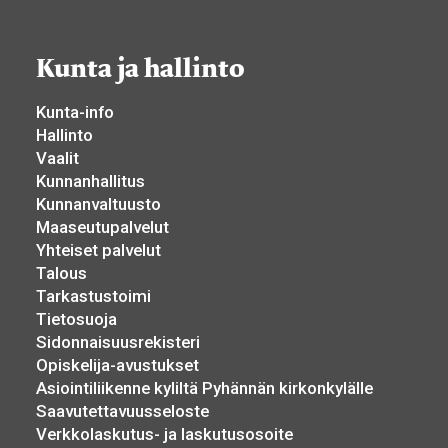
Kunta ja hallinto
Kunta-info
Hallinto
Vaalit
Kunnanhallitus
Kunnanvaltuusto
Maaseutupalvelut
Yhteiset palvelut
Talous
Tarkastustoimi
Tietosuoja
Sidonnaisuusrekisteri
Opiskelija-avustukset
Asiointiliikenne kyliltä Pyhännän kirkonkylälle
Saavutettavuusseloste
Verkkolaskutus- ja laskutusosoite