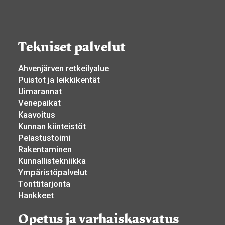
Tekniset palvelut
Ahvenjärven retkeilyalue
Puistot ja leikkikentät
Uimarannat
Venepaikat
Kaavoitus
Kunnan kiinteistöt
Pelastustoimi
Rakentaminen
Kunnallistekniikka
Ympäristöpalvelut
Tonttitarjonta
Hankkeet
Opetus ja varhaiskasvatus