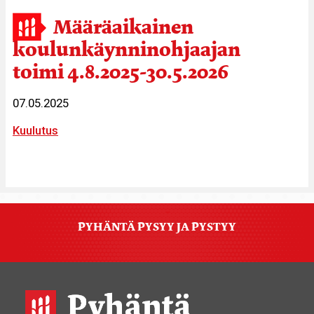
Määräaikainen
koulunkäynninohjaajan
toimi 4.8.2025-30.5.2026
07.05.2025
Kuulutus
PYHÄNTÄ PYSYY JA PYSTYY