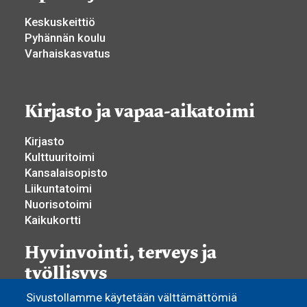
Keskuskeittiö
Pyhännän koulu
Varhaiskasvatus
Kirjasto ja vapaa-aikatoimi
Kirjasto
Kulttuuritoimi
Kansalaisopisto
Liikuntatoimi
Nuorisotoimi
Kaikukortti
Hyvinvointi, terveys ja
työllisyys
Sivustollamme käytetään välttämättömiä
Hyvinvoinnin ja terveyden edistäminen