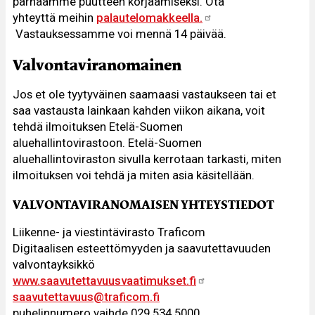
parhaamme puutteen korjaamiseksi. Ota
yhteyttä meihin
palautelomakkeella
.
Vastauksessamme voi mennä 14 päivää.
Valvontaviranomainen
Jos et ole tyytyväinen saamaasi vastaukseen tai et
saa vastausta lainkaan kahden viikon aikana, voit
tehdä ilmoituksen Etelä-Suomen
aluehallintovirastoon. Etelä-Suomen
aluehallintoviraston sivulla kerrotaan tarkasti, miten
ilmoituksen voi tehdä ja miten asia käsitellään.
VALVONTAVIRANOMAISEN YHTEYSTIEDOT
Liikenne- ja viestintävirasto Traficom
Digitaalisen esteettömyyden ja saavutettavuuden
valvontayksikkö
www.saavutettavuusvaatimukset.fi
saavutettavuus@traficom.fi
puhelinnumero vaihde 029 534 5000