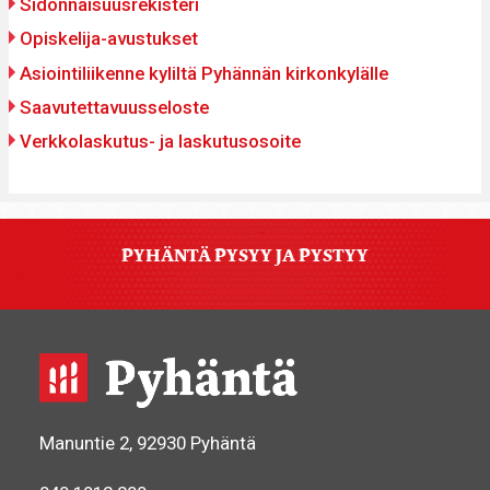
Sidonnaisuusrekisteri
Opiskelija-avustukset
Asiointiliikenne kyliltä Pyhännän kirkonkylälle
Saavutettavuusseloste
Verkkolaskutus- ja laskutusosoite
PYHÄNTÄ PYSYY JA PYSTYY
Manuntie 2, 92930 Pyhäntä