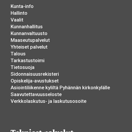
Kunta-info
Hallinto
Vaalit
Kunnanhallitus
Kunnanvaltuusto
Maaseutupalvelut
Yhteiset palvelut
Talous
Tarkastustoimi
Tietosuoja
Sidonnaisuusrekisteri
Opiskelija-avustukset
Asiointiliikenne kyliltä Pyhännän kirkonkylälle
Saavutettavuusseloste
Verkkolaskutus- ja laskutusosoite