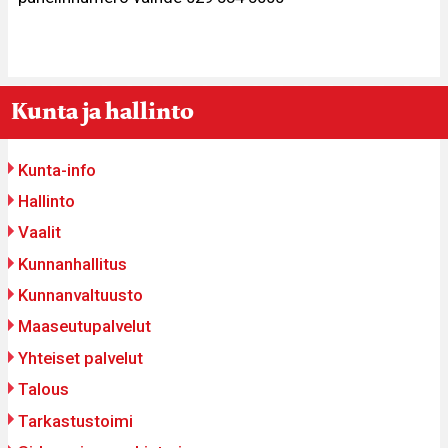
You
Breadcrumbs
Kunta ja hallinto
re
ere:
Päävalikko
Kunta-info
Hallinto
Vaalit
Kunnanhallitus
Kunnanvaltuusto
Maaseutupalvelut
Yhteiset palvelut
Talous
Tarkastustoimi