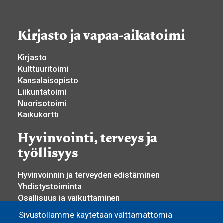
Kirjasto ja vapaa-aikatoimi
Kirjasto
Kulttuuritoimi
Kansalaisopisto
Liikuntatoimi
Nuorisotoimi
Kaikukortti
Hyvinvointi, terveys ja
työllisyys
Hyvinvoinnin ja terveyden edistäminen
Yhdistystoiminta
Osallisuus ja vaikuttaminen
Sosiaali- ja terveyspalvelut
Sivustollamme käytetään välttämättömiä
Työllisyyspalvelut