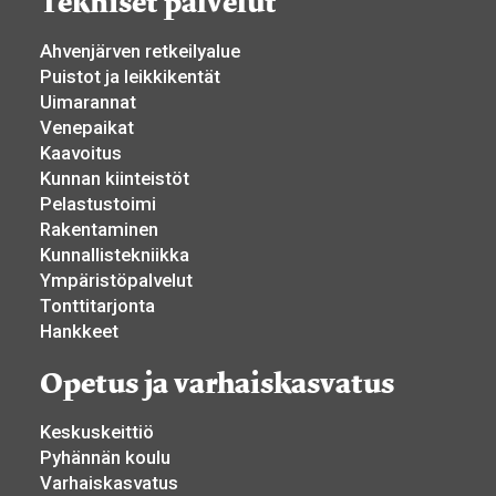
Tekniset palvelut
Ahvenjärven retkeilyalue
Puistot ja leikkikentät
Uimarannat
Venepaikat
Kaavoitus
Kunnan kiinteistöt
Pelastustoimi
Rakentaminen
Kunnallistekniikka
Ympäristöpalvelut
Tonttitarjonta
Hankkeet
Opetus ja varhaiskasvatus
Keskuskeittiö
Pyhännän koulu
Varhaiskasvatus