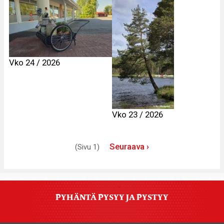
Vko 24 / 2026
Vko 23 / 2026
Sivutus
Seuraava
Seuraava ›
(Sivu 1)
sivu
PYHÄNTÄ PYSYY JA PYSTYY