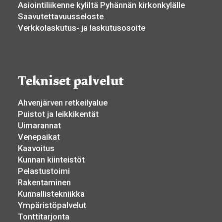
Asiointiliikenne kyliltä Pyhännän kirkonkylälle
Saavutettavuusseloste
Verkkolaskutus- ja laskutusosoite
Tekniset palvelut
Ahvenjärven retkeilyalue
Puistot ja leikkikentät
Uimarannat
Venepaikat
Kaavoitus
Kunnan kiinteistöt
Pelastustoimi
Rakentaminen
Kunnallistekniikka
Ympäristöpalvelut
Tonttitarjonta