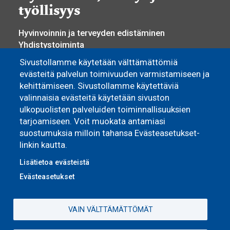
työllisyys
Hyvinvoinnin ja terveyden edistäminen
Yhdistystoiminta
Osallisuus ja vaikuttaminen
Sivustollamme käytetään välttämättömiä
Sosiaali- ja terveyspalvelut
evästeitä palvelun toimivuuden varmistamiseen ja
Työllisyyspalvelut
kehittämiseen. Sivustollamme käytettäviä
Yrittäjyys ja elinkeino
valinnaisia evästeitä käytetään sivuston
ulkopuolisten palveluiden toiminnallisuuksien
Asuminen
tarjoamiseen. Voit muokata antamiasi
suostumuksia milloin tahansa Evästeasetukset-
Pyhännän Monitoimitalo
linkin kautta.
Omakoti- ja vapaa-ajan asuminen
Vuokra-asunnot
Lisätietoa evästeistä
Evästeasetukset
VAIN VÄLTTÄMÄTTÖMÄT