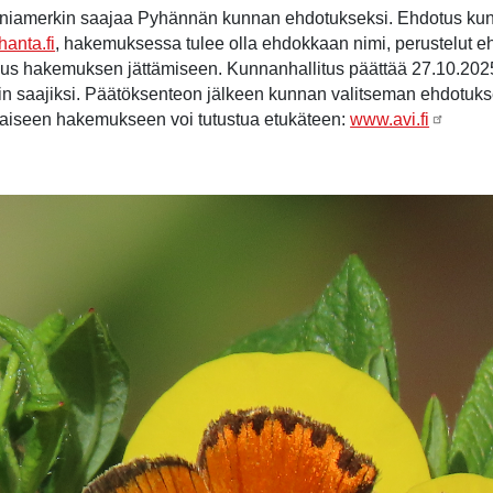
unniamerkin saajaa Pyhännän kunnan ehdotukseksi. Ehdotus kunn
anta.fi
, hakemuksessa tulee olla ehdokkaan nimi, perustelut ehd
umus hakemuksen jättämiseen. Kunnanhallitus päättää 27.10.2
 saajiksi. Päätöksenteon jälkeen kunnan valitseman ehdotuk
konaiseen hakemukseen voi tutustua etukäteen:
www.avi.fi