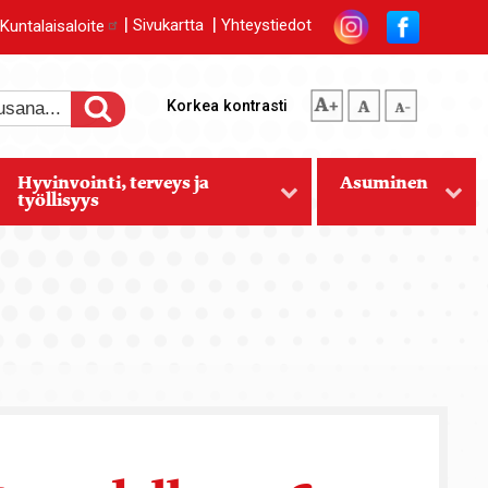
|
|
Kuntalaisaloite
Sivukartta
Yhteystiedot
suurempi tekstikoko
normaali tekstikoko
pienempi tekstikoko
Korkea kontrasti
Hyvinvointi, terveys ja
Asuminen
työllisyys