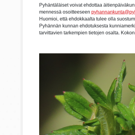
Pyhäntäläiset voivat ehdottaa äitienpäiväk
mennessä osoitteeseen
pyhannankunta@pyh
Huomioi, että ehdokkaalta tulee olla suost
Pyhännän kunnan ehdotuksesta kunniamerkin
tarvittavien tarkempien tietojen osalta. Ko