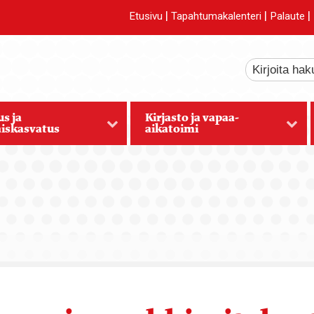
|
|
|
Etusivu
Tapahtumakalenteri
Palaute
s ja
Kirjasto ja vapaa-
iskasvatus
aikatoimi