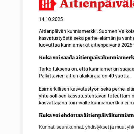
Äitienpäivä
14.10.2025
Äitienpäivän kunniamerkki, Suomen Valkoise
kasvatustyöstä sekä perhe-elämän ja vanhe
luovuttaa kunniamerkit äitienpäivänä 2026 v
Kuka voi saada äitienpäiväkunniamer
Tarkoituksena on, että kunniamerkin saajaeh
Palkittavien äitien alaikäraja on 40 vuotta.
Esimerkillisen kasvatustyön sekä perhe-e
yhteisöllisen kasvatustehtävän toteuttamin
kasvattajana toimivalle kunniamerkkiä ei 
Kuka voi ehdottaa äitienpäiväkunniam
Kunnat, seurakunnat, yhdistykset ja muut yhte