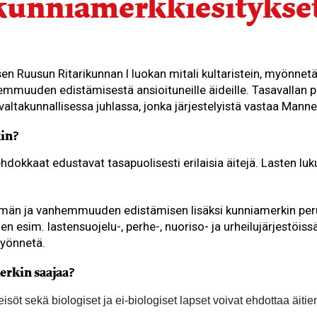
kunniamerkkiesitykset
n Ruusun Ritarikunnan I luokan mitali kultaristein, myönnetää
mmuuden edistämisestä ansioituneille äideille. Tasavallan p
altakunnallisessa juhlassa, jonka järjestelyistä vastaa Manne
kin?
dokkaat edustavat tasapuolisesti erilaisia äitejä. Lasten luk
lämän ja vanhemmuuden edistämisen lisäksi kunniamerkin pe
en esim. lastensuojelu-, perhe-, nuoriso- ja urheilujärjestöi
myönnetä.
erkin saajaa?
isöt sekä biologiset ja ei-biologiset lapset voivat ehdottaa äit