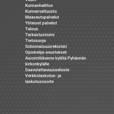
Kunnanhallitus
Kunnanvaltuusto
Maaseutupalvelut
Yhteiset palvelut
Talous
Tarkastustoimi
Tietosuoja
Sidonnaisuusrekisteri
Opiskelija-avustukset
Asiointiliikenne kyliltä Pyhännän
kirkonkylälle
Saavutettavuusseloste
Verkkolaskutus- ja
laskutusosoite