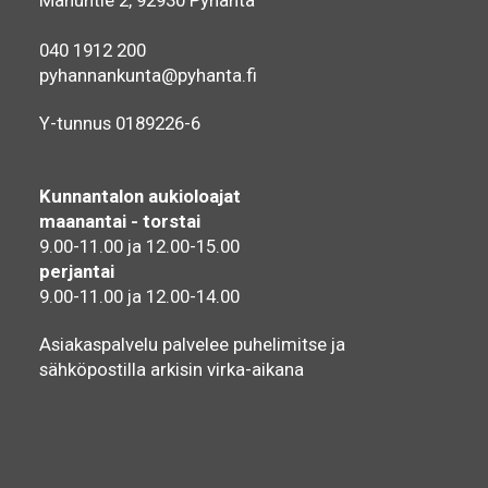
Manuntie 2, 92930 Pyhäntä
040 1912 200
pyhannankunta@pyhanta.fi
Y-tunnus 0189226-6
Kunnantalon aukioloajat
maanantai - torstai
9.00-11.00 ja 12.00-15.00
perjantai
9.00-11.00 ja 12.00-14.00
Asiakaspalvelu palvelee puhelimitse ja
sähköpostilla arkisin virka-aikana