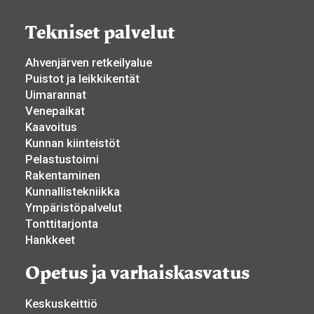
Tekniset palvelut
Ahvenjärven retkeilyalue
Puistot ja leikkikentät
Uimarannat
Venepaikat
Kaavoitus
Kunnan kiinteistöt
Pelastustoimi
Rakentaminen
Kunnallistekniikka
Ympäristöpalvelut
Tonttitarjonta
Hankkeet
Opetus ja varhaiskasvatus
Keskuskeittiö