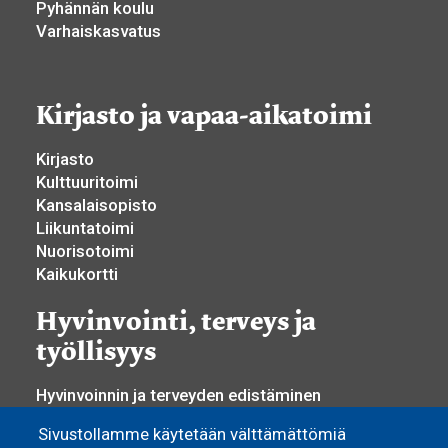
Pyhännän koulu
Varhaiskasvatus
Kirjasto ja vapaa-aikatoimi
Kirjasto
Kulttuuritoimi
Kansalaisopisto
Liikuntatoimi
Nuorisotoimi
Kaikukortti
Hyvinvointi, terveys ja
työllisyys
Hyvinvoinnin ja terveyden edistäminen
Yhdistystoiminta
Sivustollamme käytetään välttämättömiä
Osallisuus ja vaikuttaminen