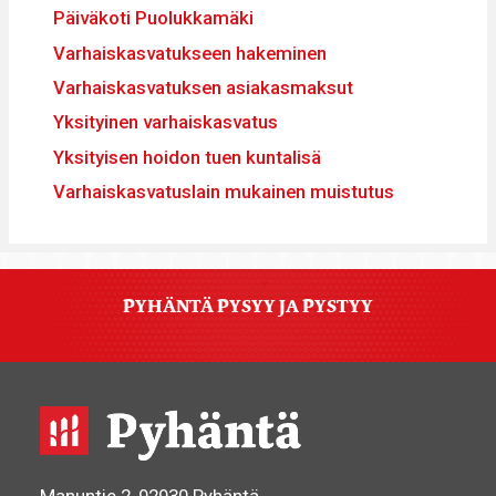
Päiväkoti Puolukkamäki
Varhaiskasvatukseen hakeminen
Varhaiskasvatuksen asiakasmaksut
Yksityinen varhaiskasvatus
Yksityisen hoidon tuen kuntalisä
Varhaiskasvatuslain mukainen muistutus
PYHÄNTÄ PYSYY JA PYSTYY