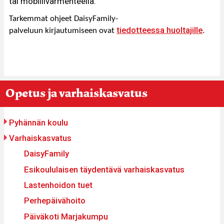
tai mobiilivarmenteella.
Tarkemmat ohjeet DaisyFamily-
tiedotteessa huoltajille
palveluun kirjautumiseen ovat
.
You
Breadcrumbs
Opetus ja varhaiskasvatus
re
ere:
Päävalikko
Pyhännän koulu
Varhaiskasvatus
DaisyFamily
Esikoululaisen täydentävä varhaiskasvatus
Lastenhoidon tuet
Perhepäivähoito
Päiväkoti Marjakumpu