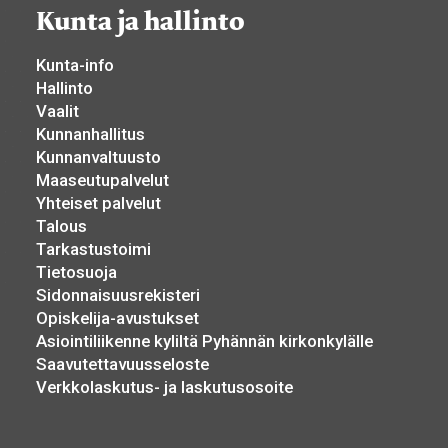
Kunta ja hallinto
Kunta-info
Hallinto
Vaalit
Kunnanhallitus
Kunnanvaltuusto
Maaseutupalvelut
Yhteiset palvelut
Talous
Tarkastustoimi
Tietosuoja
Sidonnaisuusrekisteri
Opiskelija-avustukset
Asiointiliikenne kyliltä Pyhännän kirkonkylälle
Saavutettavuusseloste
Verkkolaskutus- ja laskutusosoite