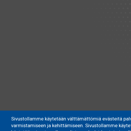
Sivustollamme käytetään välttämättömiä evästeitä pal
varmistamiseen ja kehittämiseen. Sivustollamme käytett