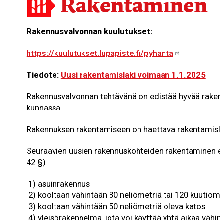
Rakentaminen
Rakennusvalvonnan kuulutukset:
https://kuulutukset.lupapiste.fi/pyhanta
Tiedote:
Uusi rakentamislaki voimaan 1.1.2025
Rakennusvalvonnan tehtävänä on edistää hyvää raken
kunnassa.
Rakennuksen rakentamiseen on haettava rakentamisl
Seuraavien uusien rakennuskohteiden rakentaminen e
42 §)
1) asuinrakennus
2) kooltaan vähintään 30 neliömetriä tai 120 kuutiom
3) kooltaan vähintään 50 neliömetriä oleva katos
4) yleisörakennelma, jota voi käyttää yhtä aikaa vähin