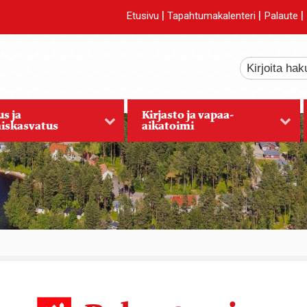
|
|
|
Etusivu
Tapahtumakalenteri
Palaute
s ja
Kirjasto ja vapaa-
iskasvatus
aikatoimi