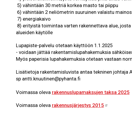
5) vähintään 30 metriä korkea masto tai piippu
6) vähintään 2 neliömetrin suuruinen valaistu mainos
7) energiakaivo
8) erityistä toimintaa varten rakennettava alue, josta
alueiden käytölle
Lupapiste-palvelu otetaan käyttöön 1.1.2025
- voidaan jättää rakentamislupahakemuksia sähköisest
Myös paperisia lupahakemuksia otetaan vastaan norm
Lisätietoja rakentamisluvista antaa tekninen johtaja 
sp antti.knuutinen@pyhanta.fi
Voimassa oleva
rakennuslupamaksujen taksa 2025
Voimassa oleva
rakennusjärjestys 2015