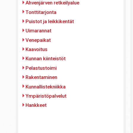
Päävalikko
Ahvenjärven retkeilyalue
Tonttitarjonta
Puistot ja leikkikentät
Uimarannat
Venepaikat
Kaavoitus
Kunnan kiinteistöt
Pelastustoimi
Rakentaminen
Kunnallistekniikka
Ympäristöpalvelut
Hankkeet