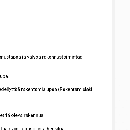
nustapaa ja valvoa rakennustoimintaa
upa.
dellyttää rakentamislupaa (Rakentamislaki
etriä oleva rakennus
tään viisi luonnollista henkilöä