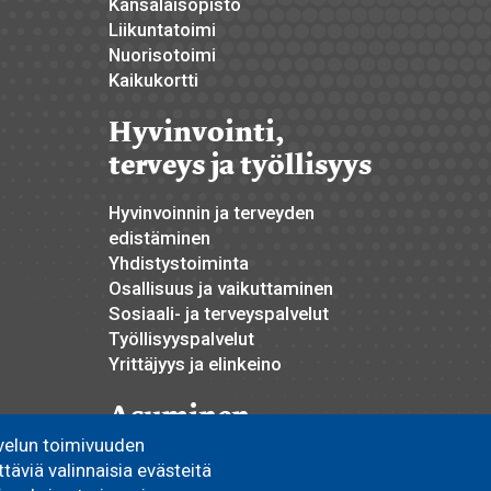
Kansalaisopisto
Liikuntatoimi
Nuorisotoimi
Kaikukortti
Hyvinvointi,
terveys ja työllisyys
Hyvinvoinnin ja terveyden
edistäminen
Yhdistystoiminta
Osallisuus ja vaikuttaminen
Sosiaali- ja terveyspalvelut
Työllisyyspalvelut
Yrittäjyys ja elinkeino
Asuminen
velun toimivuuden
Pyhännän Monitoimitalo
äviä valinnaisia evästeitä
Omakoti- ja vapaa-ajan