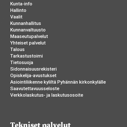
Kunta-info
Hallinto
Vaalit
Kunnanhallitus
Kunnanvaltuusto
Maaseutupalvelut
Yhteiset palvelut
Talous
Tarkastustoimi
Tietosuoja
Sidonnaisuusrekisteri
Opiskelija-avustukset
Asiointiliikenne kyliltä Pyhännän kirkonkylälle
Saavutettavuusseloste
Verkkolaskutus- ja laskutusosoite
Tekniset palvelut