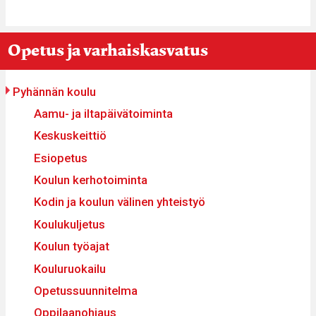
You
Breadcrumbs
Opetus ja varhaiskasvatus
re
ere:
Päävalikko
Pyhännän koulu
Aamu- ja iltapäivätoiminta
Keskuskeittiö
Esiopetus
Koulun kerhotoiminta
Kodin ja koulun välinen yhteistyö
Koulukuljetus
Koulun työajat
Kouluruokailu
Opetussuunnitelma
Oppilaanohjaus