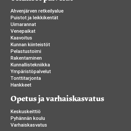
Ahvenjärven retkeilyalue
Puistot ja leikkikentät
Uimarannat
Venepaikat
Kaavoitus
Kunnan kiinteistöt
Pelastustoimi
Rakentaminen
Kunnallistekniikka
Ympäristöpalvelut
Tonttitarjonta
Hankkeet
Opetus ja varhaiskasvatus
Keskuskeittiö
Pyhännän koulu
Varhaiskasvatus