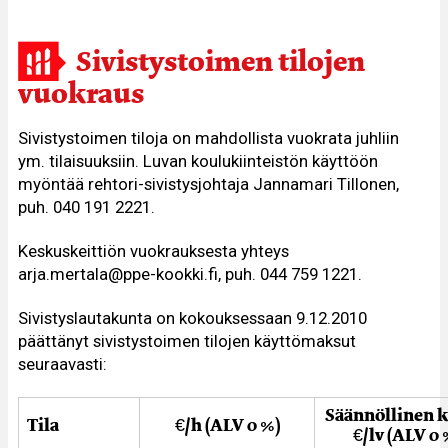
Sivistystoimen tilojen
vuokraus
Sivistystoimen tiloja on mahdollista vuokrata juhliin
ym. tilaisuuksiin. Luvan koulukiinteistön käyttöön
myöntää rehtori-sivistysjohtaja Jannamari Tillonen,
puh. 040 191 2221.
Keskuskeittiön vuokrauksesta yhteys
arja.mertala@ppe-kookki.fi, puh. 044 759 1221.
Sivistyslautakunta on kokouksessaan 9.12.2010
päättänyt sivistystoimen tilojen käyttömaksut
seuraavasti:
Säännöllinen k
Tila
€/h (ALV 0 %)
€/lv (ALV 0 