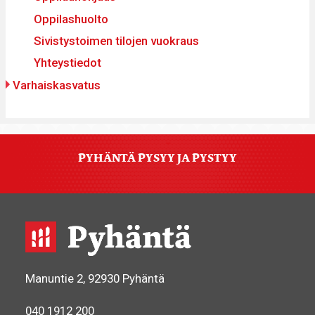
Oppilashuolto
Sivistystoimen tilojen vuokraus
Yhteystiedot
Varhaiskasvatus
PYHÄNTÄ PYSYY JA PYSTYY
Manuntie 2, 92930 Pyhäntä
040 1912 200