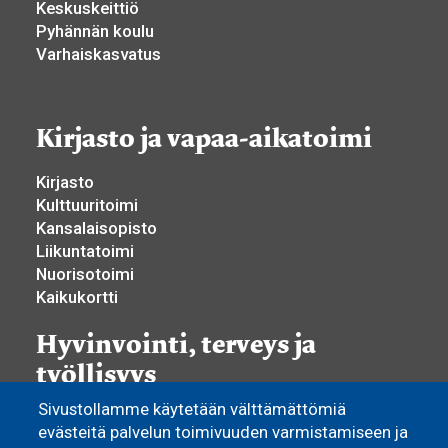
Keskuskeittiö
Pyhännän koulu
Varhaiskasvatus
Kirjasto ja vapaa-aikatoimi
Kirjasto
Kulttuuritoimi
Kansalaisopisto
Liikuntatoimi
Nuorisotoimi
Kaikukortti
Hyvinvointi, terveys ja
työllisyys
Sivustollamme käytetään välttämättömiä
Hyvinvoinnin ja terveyden edistäminen
evästeitä palvelun toimivuuden varmistamiseen ja
Yhdistystoiminta