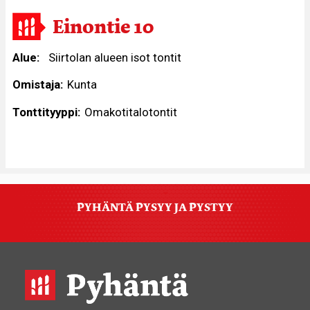
Einontie 10
Alue
Siirtolan alueen isot tontit
Omistaja
Kunta
Tonttityyppi
Omakotitalotontit
PYHÄNTÄ PYSYY JA PYSTYY