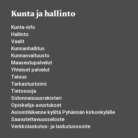
Kunta ja hallinto
Kunta-info
Hallinto
Vaalit
Kunnanhallitus
Kunnanvaltuusto
Maaseutupalvelut
Yhteiset palvelut
Talous
Tarkastustoimi
Tietosuoja
Sidonnaisuusrekisteri
Opiskelija-avustukset
Asiointiliikenne kyliltä Pyhännän kirkonkylälle
Saavutettavuusseloste
Verkkolaskutus- ja laskutusosoite