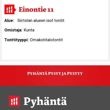
Einontie 11
Alue
Siirtolan alueen isot tontit
Omistaja
Kunta
Tonttityyppi
Omakotitalotontit
PYHÄNTÄ PYSYY JA PYSTYY