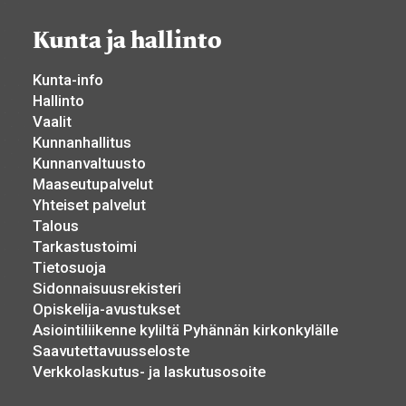
Kunta ja hallinto
Kunta-info
Hallinto
Vaalit
Kunnanhallitus
Kunnanvaltuusto
Maaseutupalvelut
Yhteiset palvelut
Talous
Tarkastustoimi
Tietosuoja
Sidonnaisuusrekisteri
Opiskelija-avustukset
Asiointiliikenne kyliltä Pyhännän kirkonkylälle
Saavutettavuusseloste
Verkkolaskutus- ja laskutusosoite