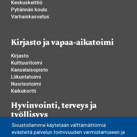
Keskuskeittiö
Pyhännän koulu
Varhaiskasvatus
Kirjasto ja vapaa-aikatoimi
Kirjasto
Kulttuuritoimi
Kansalaisopisto
Liikuntatoimi
Nuorisotoimi
Kaikukortti
Hyvinvointi, terveys ja
työllisyys
Sivustollamme käytetään välttämättömiä
Hyvinvoinnin ja terveyden edistäminen
evästeitä palvelun toimivuuden varmistamiseen ja
Yhdistystoiminta