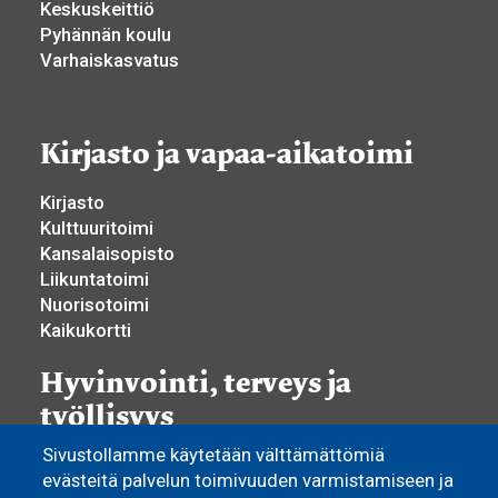
Keskuskeittiö
Pyhännän koulu
Varhaiskasvatus
Kirjasto ja vapaa-aikatoimi
Kirjasto
Kulttuuritoimi
Kansalaisopisto
Liikuntatoimi
Nuorisotoimi
Kaikukortti
Hyvinvointi, terveys ja
työllisyys
Sivustollamme käytetään välttämättömiä
Hyvinvoinnin ja terveyden edistäminen
evästeitä palvelun toimivuuden varmistamiseen ja
Yhdistystoiminta