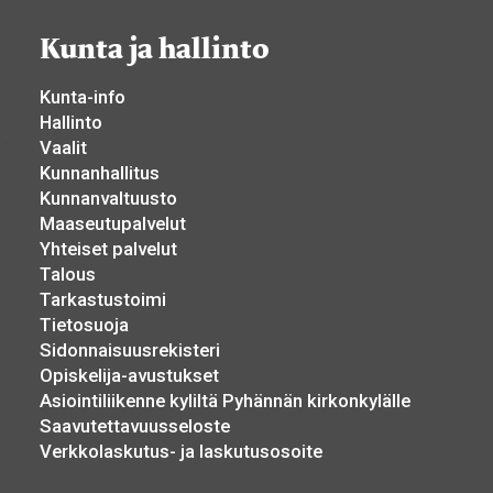
Kunta ja hallinto
Kunta-info
Hallinto
Vaalit
Kunnanhallitus
Kunnanvaltuusto
Maaseutupalvelut
Yhteiset palvelut
Talous
Tarkastustoimi
Tietosuoja
Sidonnaisuusrekisteri
Opiskelija-avustukset
Asiointiliikenne kyliltä Pyhännän kirkonkylälle
Saavutettavuusseloste
Verkkolaskutus- ja laskutusosoite