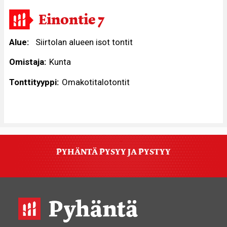
Einontie 7
Alue
Siirtolan alueen isot tontit
Omistaja
Kunta
Tonttityyppi
Omakotitalotontit
PYHÄNTÄ PYSYY JA PYSTYY