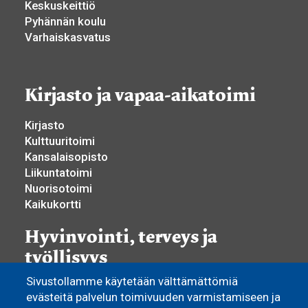
Keskuskeittiö
Pyhännän koulu
Varhaiskasvatus
Kirjasto ja vapaa-aikatoimi
Kirjasto
Kulttuuritoimi
Kansalaisopisto
Liikuntatoimi
Nuorisotoimi
Kaikukortti
Hyvinvointi, terveys ja
työllisyys
Sivustollamme käytetään välttämättömiä
Hyvinvoinnin ja terveyden edistäminen
evästeitä palvelun toimivuuden varmistamiseen ja
Yhdistystoiminta