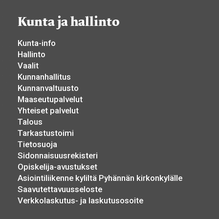
Kunta ja hallinto
Kunta-info
Hallinto
Vaalit
Kunnanhallitus
Kunnanvaltuusto
Maaseutupalvelut
Yhteiset palvelut
Talous
Tarkastustoimi
Tietosuoja
Sidonnaisuusrekisteri
Opiskelija-avustukset
Asiointiliikenne kyliltä Pyhännän kirkonkylälle
Saavutettavuusseloste
Verkkolaskutus- ja laskutusosoite