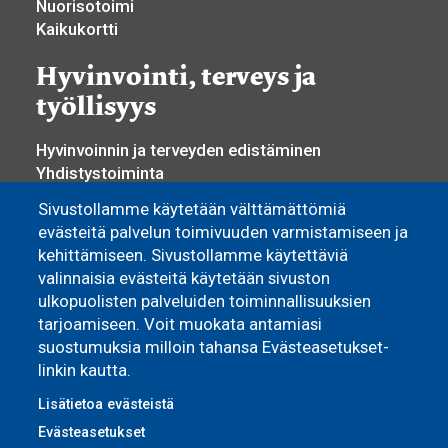
Nuorisotoimi
Kaikukortti
Hyvinvointi, terveys ja
työllisyys
Hyvinvoinnin ja terveyden edistäminen
Yhdistystoiminta
Osallisuus ja vaikuttaminen
Sivustollamme käytetään välttämättömiä
Sosiaali- ja terveyspalvelut
evästeitä palvelun toimivuuden varmistamiseen ja
Työllisyyspalvelut
kehittämiseen. Sivustollamme käytettäviä
Yrittäjyys ja elinkeino
valinnaisia evästeitä käytetään sivuston
ulkopuolisten palveluiden toiminnallisuuksien
Asuminen
tarjoamiseen. Voit muokata antamiasi
suostumuksia milloin tahansa Evästeasetukset-
Pyhännän Monitoimitalo
linkin kautta.
Omakoti- ja vapaa-ajan asuminen
Vuokra-asunnot
Lisätietoa evästeistä
Evästeasetukset