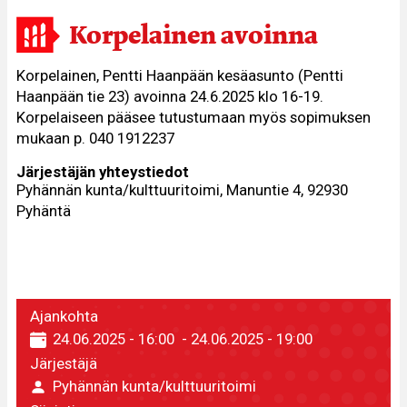
Korpelainen avoinna
Korpelainen, Pentti Haanpään kesäasunto (Pentti
Haanpään tie 23) avoinna 24.6.2025 klo 16-19.
Korpelaiseen pääsee tutustumaan myös sopimuksen
mukaan p. 040 1912237
Järjestäjän yhteystiedot
Pyhännän kunta/kulttuuritoimi, Manuntie 4, 92930
Pyhäntä
Ajankohta
24.06.2025 - 16:00
-
24.06.2025 - 19:00
Järjestäjä
Pyhännän kunta/kulttuuritoimi