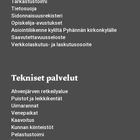
Tarkastustoimi
Tietosuoja
Sidonnaisuusrekisteri
Opiskelija-avustukset
Asiointiliikenne kyliltä Pyhännän kirkonkylälle
Saavutettavuusseloste
Verkkolaskutus- ja laskutusosoite
Tekniset palvelut
Ahvenjärven retkeilyalue
Puistot ja leikkikentät
Uimarannat
Venepaikat
Kaavoitus
Kunnan kiinteistöt
Pelastustoimi