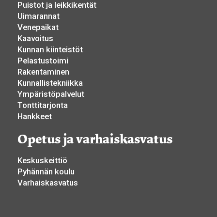
Puistot ja leikkikentät
Uimarannat
Venepaikat
Kaavoitus
Kunnan kiinteistöt
Pelastustoimi
Rakentaminen
Kunnallistekniikka
Ympäristöpalvelut
Tonttitarjonta
Hankkeet
Opetus ja varhaiskasvatus
Keskuskeittiö
Pyhännän koulu
Varhaiskasvatus