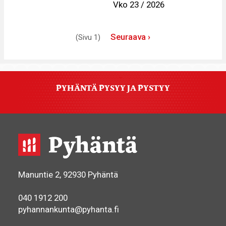
Vko 23 / 2026
Sivutus
Seuraava
Seuraava ›
(Sivu 1)
sivu
PYHÄNTÄ PYSYY JA PYSTYY
Manuntie 2, 92930 Pyhäntä
040 1912 200
pyhannankunta@pyhanta.fi