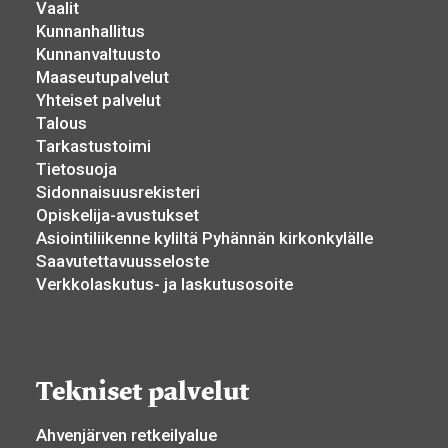
Vaalit
Kunnanhallitus
Kunnanvaltuusto
Maaseutupalvelut
Yhteiset palvelut
Talous
Tarkastustoimi
Tietosuoja
Sidonnaisuusrekisteri
Opiskelija-avustukset
Asiointiliikenne kyliltä Pyhännän kirkonkylälle
Saavutettavuusseloste
Verkkolaskutus- ja laskutusosoite
Tekniset palvelut
Ahvenjärven retkeilyalue