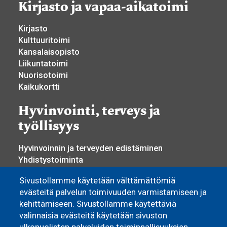
Kirjasto ja vapaa-aikatoimi
Kirjasto
Kulttuuritoimi
Kansalaisopisto
Liikuntatoimi
Nuorisotoimi
Kaikukortti
Hyvinvointi, terveys ja
työllisyys
Hyvinvoinnin ja terveyden edistäminen
Yhdistystoiminta
Osallisuus ja vaikuttaminen
Sivustollamme käytetään välttämättömiä
Sosiaali- ja terveyspalvelut
evästeitä palvelun toimivuuden varmistamiseen ja
Työllisyyspalvelut
kehittämiseen. Sivustollamme käytettäviä
Yrittäjyys ja elinkeino
valinnaisia evästeitä käytetään sivuston